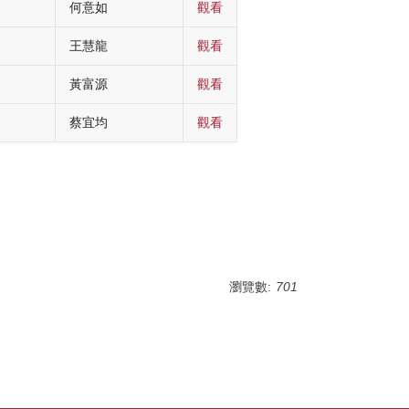
何意如
觀看
王慧龍
觀看
黃富源
觀看
蔡宜均
觀看
瀏覽數:
701