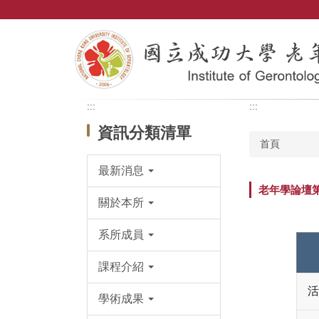
跳
到
主
要
內
容
區
:::
:::
資訊分類清單
首頁
最新消息
老年學論壇第0
關於本所
系所成員
課程介紹
活
學術成果