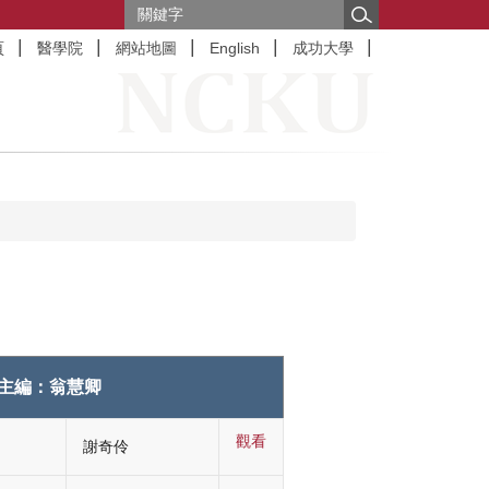
頁
醫學院
網站地圖
English
成功大學
本期主編：翁慧卿
觀看
謝奇伶