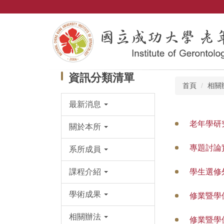
跳
到
主
要
內
容
區
資訊分類清單
首頁
相關
最新消息
老年學研
關於本所
專題討論
系所成員
課程介紹
學生選修
學術成果
修業暨學位
相關辦法
修業暨學