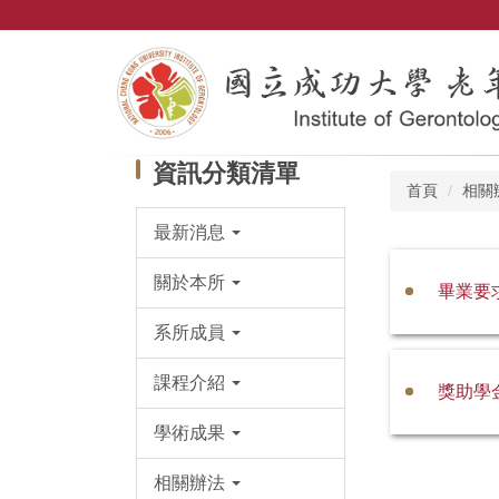
跳
到
主
要
內
容
區
資訊分類清單
首頁
相關
最新消息
關於本所
畢業要
系所成員
課程介紹
獎助學
學術成果
相關辦法