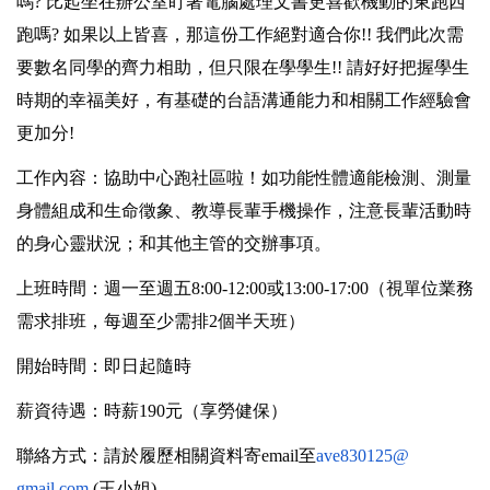
嗎? 比起坐在辦公室盯著電腦處理文書更喜歡機動的東跑西
跑嗎? 如果以上皆喜，那這份工作絕對適合你!! 我們此次需
要數名同學的齊力相助，但只限在學學生!! 請好好把握學生
時期的幸福美好，
有基礎的台語溝通能力和相關工作經驗會
更加分!
工作內容：協助中心跑社區啦！如功能性體適能檢測、
測量
身體組成和生命徵象、教導長輩手機操作，
注意長輩活動時
的身心靈狀況；和其他主管的交辦事項。
上班時間：週一至週五8:00-12:00或13:00-17:
00（視單位業務
需求排班，每週至少需排2個半天班）
開始時間：即日起隨時
薪資待遇：時薪190元（享勞健保）
聯絡方式：請於履歷相關資料寄email至
ave830125@
gmail.com
(王小姐)