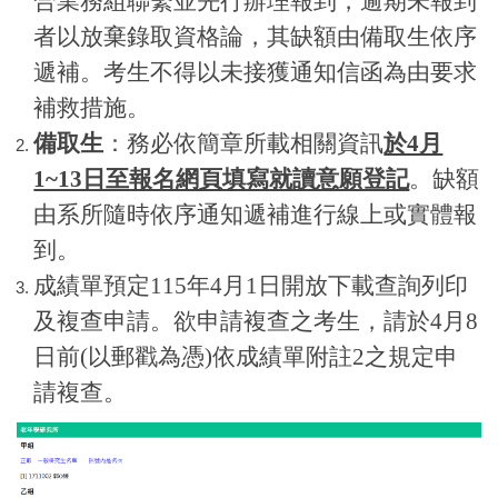
合業務組聯繫並先行辦理報到，逾期未報到
者以放棄錄取資格論，其缺額由備取生依序
遞補。考生不得以未接獲通知信函為由要求
補救措施。
備取生
：務必依簡章所載相關資訊
於4月
1~13日至報名網頁填寫就讀意願登記
。缺額
由系所隨時依序通知遞補進行線上或實體報
到。
成績單預定115年4月1日開放下載查詢列印
及複查申請。欲申請複查之考生，請於4月8
日前(以郵戳為憑)依成績單附註2之規定申
請複查。